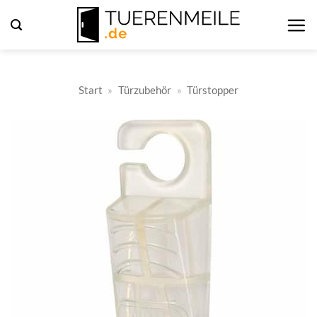
Zum
Inhalt
springen
Start
»
Türzubehör
»
Türstopper