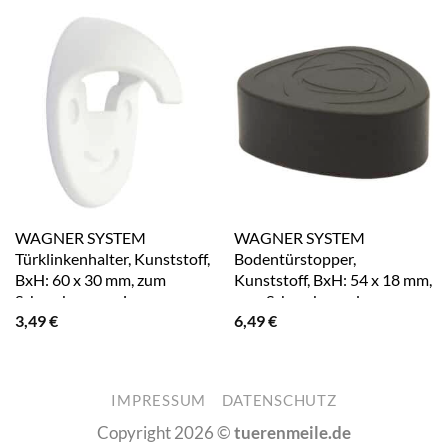
WAGNER SYSTEM
WAGNER SYSTEM
Türklinkenhalter, Kunststoff,
Bodentürstopper,
BxH: 60 x 30 mm, zum
Kunststoff, BxH: 54 x 18 mm,
Schrauben – weiss
zum Schrauben oder
3,49
€
6,49
€
Kleben/ablösbar – schwarz
IMPRESSUM
DATENSCHUTZ
Copyright 2026 ©
tuerenmeile.de