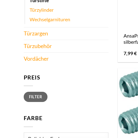
Türstifte
Türzylinder
Wechselgarnituren
Türzargen
AnsaPr
silber
Türzubehör
7,99
€
Vordächer
PREIS
Min.
Max.
FILTER
Preis
Preis
FARBE