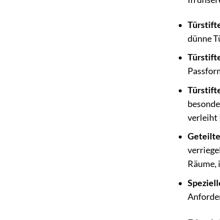
Türstift
dünne Tü
Türstift
Passform
Türstift
besonder
verleiht
Geteilte
verriege
Räume, i
Speziell
Anforder