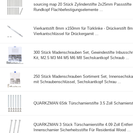
sourcing map 20 Stück Zylinderstifte 2x25mm Passstifte 
Rundkopf Flachbefestigungselemente ...
Vierkantstift 8mm x150mm für Türklinke - Drückerstift 8mm
Vierkantschlüssel für Drückergarnit ...
300 Stück Madenschrauben Set, Gewindestifte Inbusschr
Kit, M2.5 M3 M4 M5 M6 M8 Sechskantkopf Schraub ...
250 Stück Madenschrauben Sortiment Set, Innensechskan
mit Schraubenschlüssel, Sechskantkopf Schrau ...
QUARKZMAN 6Stk Türscharnierstifte 3.5 Zoll Scharnierstif
QUARKZMAN 3 Stück Türscharnierstifte 4.09 Zoll Entfer
Innenscharnier Sicherheitsstifte Für Residential Wood ...