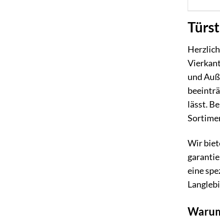
Türst
Herzlich
Vierkant
und Auße
beeinträ
lässt. B
Sortime
Wir biet
garantie
eine spe
Langlebi
Warum 