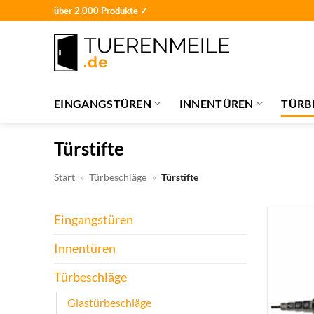
Zum
über 2.000 Produkte ✓
Inhalt
springen
EINGANGSTÜREN
INNENTÜREN
TÜRB
Türstifte
Start
»
Türbeschläge
»
Türstifte
Eingangstüren
Innentüren
Türbeschläge
Glastürbeschläge