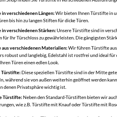
e in verschiedenen Längen:
Wir bieten Ihnen Türstifte in u
ren bis hin zu langen Stiften für dicke Türen.
e in verschiedenen Stärken:
Unsere Türstifte sind in versc
 für Ihr Türschloss zu gewährleisten. Die gängigsten Stä
e aus verschiedenen Materialien:
Wir führen Türstifte aus
s robust und langlebig, Edelstahl ist rostfrei und ideal f
 Ihren Türen einen edlen Look.
 Türstifte:
Diese speziellen Türstifte sind in der Mitte gete
ln, während sie von außen weiterhin geöffnet werden kan
n denen Privatsphäre wichtig ist.
e Türstifte:
Neben den Standard-Türstiften bieten wir auc
ungen, wie z.B. Türstifte mit Knauf oder Türstifte mit Ros