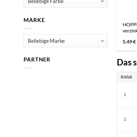
MARKE
HOPPE 
verzink
5,49
€
PARTNER
Das s
RANK
1
2