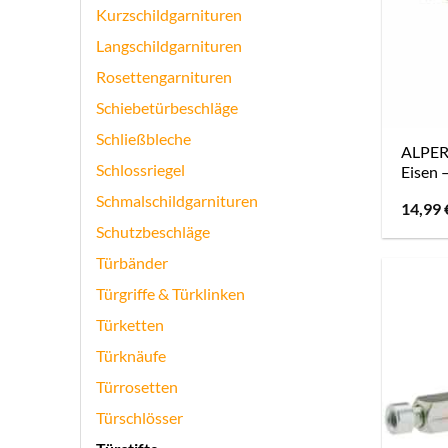
Kurzschildgarnituren
Langschildgarnituren
Rosettengarnituren
Schiebetürbeschläge
Schließbleche
ALPERT
Schlossriegel
Eisen 
Schmalschildgarnituren
14,99
Schutzbeschläge
Türbänder
Türgriffe & Türklinken
Türketten
Türknäufe
Türrosetten
Türschlösser