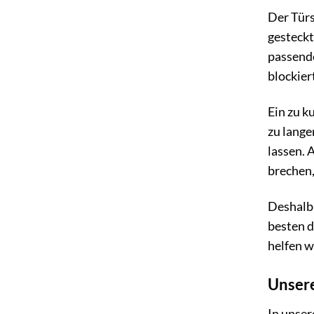
Der Türs
gesteckt
passende
blockier
Ein zu ku
zu lange
lassen. A
brechen,
Deshalb 
besten d
helfen w
Unsere
In unser