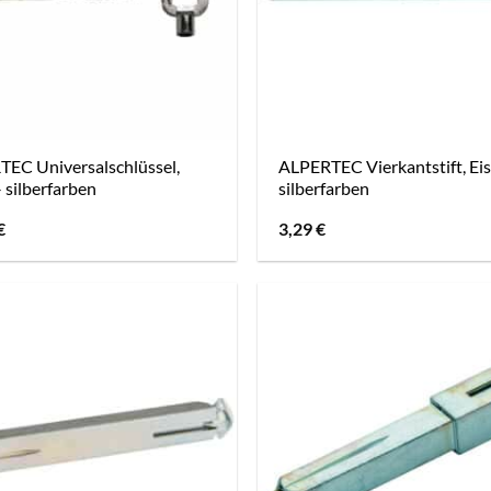
EC Universalschlüssel,
ALPERTEC Vierkantstift, Ei
– silberfarben
silberfarben
€
3,29
€