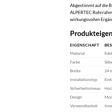
Abgestimmt auf die B
ALPERTEC Rohrrahmens
wirkungsvollen Ergän
Produkteigen
EIGENSCHAFT
BE
Material
Edel
Farbe
Silb
Breite
24 
Installationstyp
Ein
Sicherheitsniveau
Hoc
Design
Mod
Verwendbarkeit
Inn