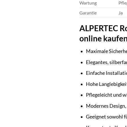
Wartung
Pfle
Garantie
Ja
ALPERTEC Roh
online kaufe
Maximale Sicherhe
Elegantes, silberfa
Einfache Installat
Hohe Langlebigkei
Pflegeleicht und 
Modernes Design, 
Geeignet sowohl f