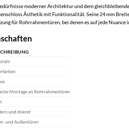
edürfnisse moderner Architektur und dem gleichbleibende
chloss Ästhetik mit Funktionalität. Seine 24 mm Breite m
zung für Rohrrahmentüren, bei denen es auf jede Nuance i
schaften
SCHREIBUNG
stahl
erfarben
mm
fache Montage an Rohrrahmentüren
h
ern und diskret
en- und Außentüren