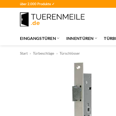
Zum
über 2.000 Produkte ✓
Inhalt
springen
EINGANGSTÜREN
INNENTÜREN
TÜRB
Start
»
Türbeschläge
»
Türschlösser