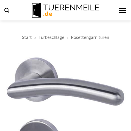
Zum
Inhalt
springen
Start
»
Türbeschläge
»
Rosettengarnituren