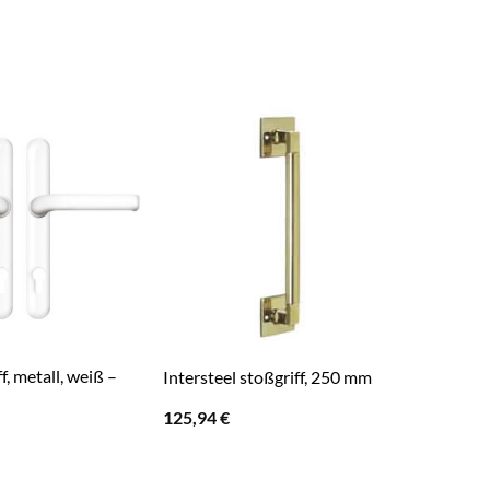
f, metall, weiß –
BASI Sto
Intersteel stoßgriff, 250 mm
Edelstah
125,94
€
Haustür
45,99
€