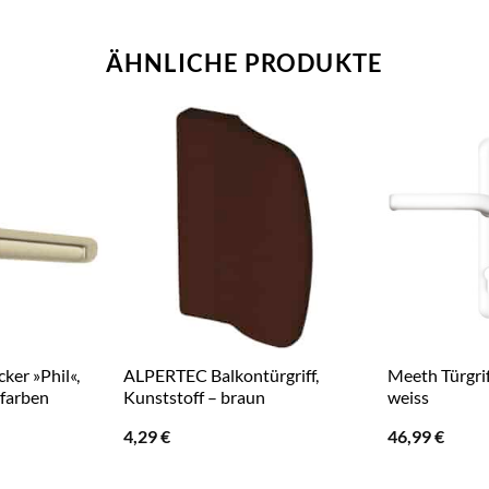
ÄHNLICHE PRODUKTE
er »Phil«,
ALPERTEC Balkontürgriff,
Meeth Türgrif
rfarben
Kunststoff – braun
weiss
4,29
€
46,99
€