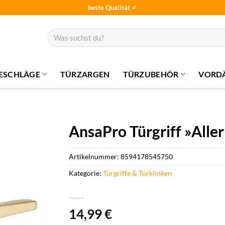
beste Qualität ✓
Suchen
nach:
ESCHLÄGE
TÜRZARGEN
TÜRZUBEHÖR
VORD
AnsaPro Türgriff »Alle
Artikelnummer:
8594178545750
Kategorie:
Türgriffe & Türklinken
14,99
€