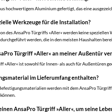
st aus hochwertigem Aluminium gefertigt, das eine ausgezei
ielle Werkzeuge für die Installation?
ation des AnsaPro Türgriffs »Aller« werden keine speziell
urchgeführt werden, die in den meisten Haushalten berei
saPro Türgriff »Aller« an meiner Außentür v
ff »Aller« ist sowohl für Innen- als auch für Außentüren ge
ungsmaterial im Lieferumfang enthalten?
Befestigungsmaterialien werden mit dem AnsaPro Türgriff »A
 können.
einen AnsaPro Türgriff »Aller«, um seine Leb