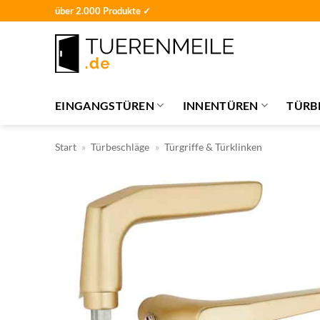
Zum
über 2.000 Produkte ✓
Inhalt
springen
EINGANGSTÜREN
INNENTÜREN
TÜRB
Start
»
Türbeschläge
»
Türgriffe & Türklinken