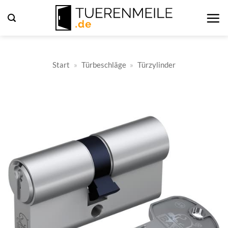
Zum
Inhalt
springen
Start
»
Türbeschläge
»
Türzylinder