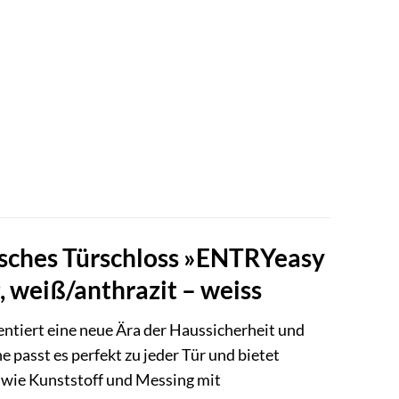
ches Türschloss »ENTRYeasy
 weiß/anthrazit – weiss
tiert eine neue Ära der Haussicherheit und
 passt es perfekt zu jeder Tür und bietet
n wie Kunststoff und Messing mit