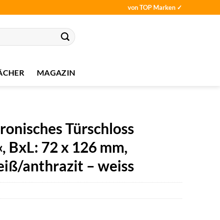
von TOP Marken ✓
ÄCHER
MAGAZIN
nisches Türschloss
 BxL: 72 x 126 mm,
iß/anthrazit – weiss