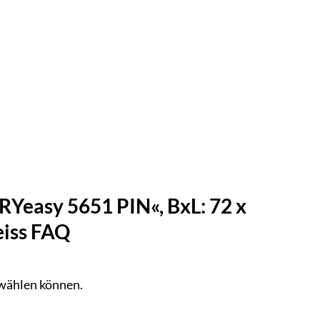
Yeasy 5651 PIN«, BxL: 72 x
eiss FAQ
n wählen können.