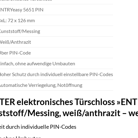
ENTRYeasy 5651 PIN
xL: 72 x 126 mm
unststoff/Messing
Weiß/Anthrazit
Über PIN-Code
infach, ohne aufwendige Umbauten
oher Schutz durch individuell einstellbare PIN-Codes
utomatische Verriegelung, Notöffnung
 elektronisches Türschloss »ENTR
tstoff/Messing, weiß/anthrazit – we
it durch individuelle PIN-Codes