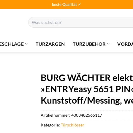
beste Qualität ✓
Suchen
nach:
ESCHLÄGE
TÜRZARGEN
TÜRZUBEHÖR
VORD
BURG WÄCHTER elektro
»ENTRYeasy 5651 PIN«,
Kunststoff/Messing, we
Artikelnummer:
4003482565117
Kategorie:
Türschlösser