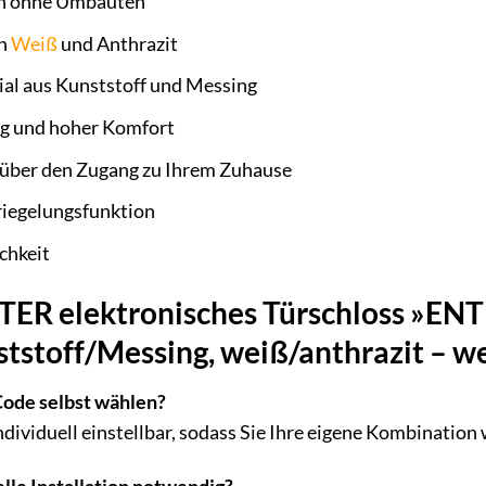
ion ohne Umbauten
in
Weiß
und Anthrazit
ial aus Kunststoff und Messing
g und hoher Komfort
 über den Zugang zu Ihrem Zuhause
iegelungsfunktion
chkeit
 elektronisches Türschloss »ENTR
tstoff/Messing, weiß/anthrazit – w
Code selbst wählen?
individuell einstellbar, sodass Sie Ihre eigene Kombinatio