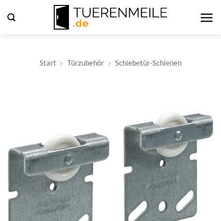
Zum
Inhalt
springen
Start
»
Türzubehör
»
Schiebetür-Schienen