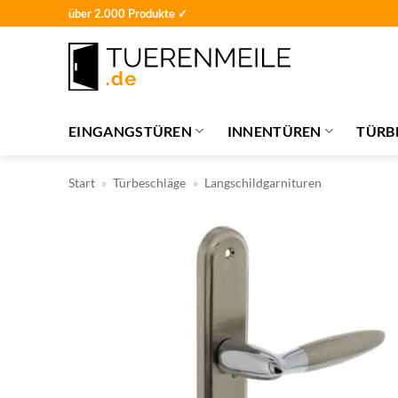
Zum
über 2.000 Produkte ✓
Inhalt
springen
EINGANGSTÜREN
INNENTÜREN
TÜRB
Start
»
Türbeschläge
»
Langschildgarnituren