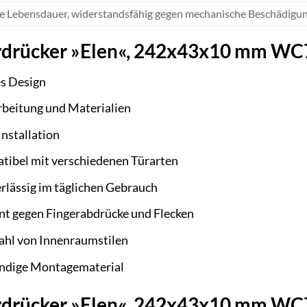
e Lebensdauer, widerstandsfähig gegen mechanische Beschädigu
ürdrücker »Elen«, 242x43x10 mm WC
es Design
beitung und Materialien
Installation
ibel mit verschiedenen Türarten
rlässig im täglichen Gebrauch
ent gegen Fingerabdrücke und Flecken
lzahl von Innenraumstilen
endige Montagematerial
Türdrücker »Elen«, 242x43x10 mm 