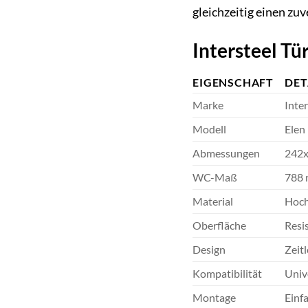
gleichzeitig einen z
Intersteel T
EIGENSCHAFT
DET
Marke
Inter
Modell
Elen
Abmessungen
242
WC-Maß
788
Material
Hoch
Oberfläche
Resi
Design
Zeit
Kompatibilität
Univ
Montage
Einf