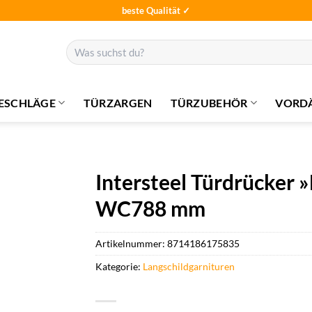
beste Qualität ✓
Suchen
nach:
ESCHLÄGE
TÜRZARGEN
TÜRZUBEHÖR
VORD
Intersteel Türdrücker
WC788 mm
Artikelnummer:
8714186175835
Kategorie:
Langschildgarnituren