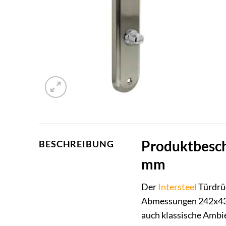
Produktbesch
BESCHREIBUNG
mm
Der
Intersteel
Türdrüc
Abmessungen 242x43x
auch klassische Ambie