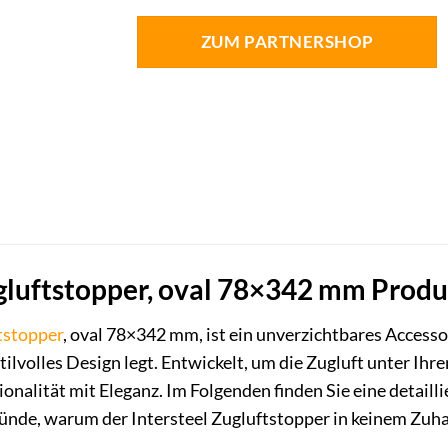
ZUM PARTNERSHOP
ugluftstopper, oval 78×342 mm Prod
tstopper
, oval 78×342 mm, ist ein unverzichtbares Accesso
tilvolles Design legt. Entwickelt, um die Zugluft unter Ihr
onalität mit Eleganz. Im Folgenden finden Sie eine detaill
nde, warum der Intersteel Zugluftstopper in keinem Zuhau