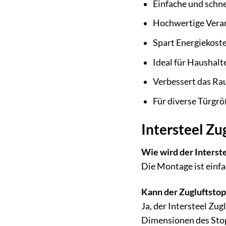
Einfache und schn
Hochwertige Verarb
Spart Energiekost
Ideal für Haushalt
Verbessert das Ra
Für diverse Türgrö
Intersteel Z
Wie wird der Interst
Die Montage ist einf
Kann der Zugluftsto
Ja, der Intersteel Zu
Dimensionen des Sto