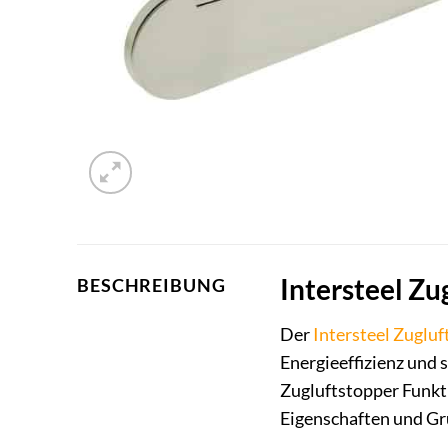
Intersteel Z
BESCHREIBUNG
Der
Intersteel
Zugluf
Energieeffizienz und s
Zugluftstopper Funkti
Eigenschaften und Grü