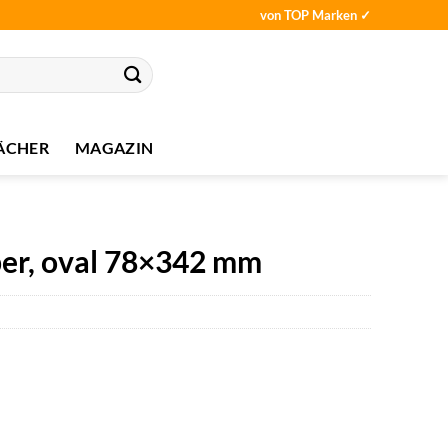
von TOP Marken ✓
ÄCHER
MAGAZIN
per, oval 78×342 mm