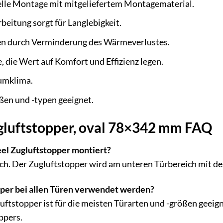
elle Montage mit mitgeliefertem Montagematerial.
eitung sorgt für Langlebigkeit.
en durch Verminderung des Wärmeverlustes.
e, die Wert auf Komfort und Effizienz legen.
umklima.
ßen und -typen geeignet.
ugluftstopper, oval 78×342 mm FAQ
eel Zugluftstopper montiert?
ach. Der Zugluftstopper wird am unteren Türbereich mit d
pper bei allen Türen verwendet werden?
gluftstopper ist für die meisten Türarten und -größen geei
ppers.