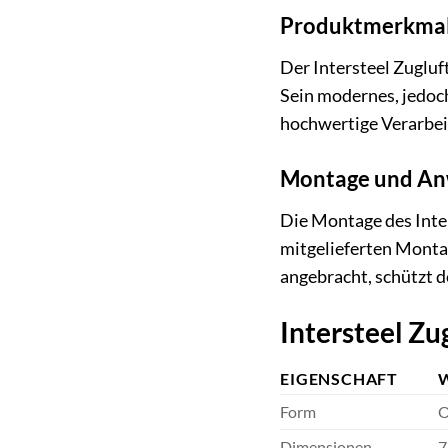
Produktmerkmal
Der Intersteel Zuglu
Sein modernes, jedoch
hochwertige Verarbeit
Montage und A
Die Montage des Inte
mitgelieferten Montag
angebracht, schützt 
Intersteel Z
EIGENSCHAFT
Form
O
Dimensionen
7