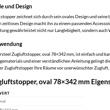
e und Design
ftstopper zeichnet sich durch sein ovales Design und sei
 zeitloses Design macht ihn zu einem passenden Accessoire
ung gewährleistet nicht nur Langlebigkeit, sondern auch 
nwendung
rsteel Zugluftstopper, oval 78×342 mm, ist einfach und k
ematerials und einer verständlichen Anleitung gelingt die
der Zugluftstopper Ihre Räume vor unerwünschter Zugluft,
ugluftstopper, oval 78×342 mm Eigen
WERT
val
8×342 mm