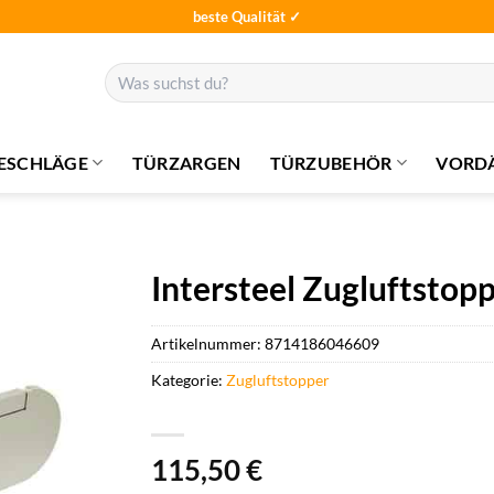
beste Qualität ✓
Suchen
nach:
ESCHLÄGE
TÜRZARGEN
TÜRZUBEHÖR
VORD
Intersteel Zugluftstop
Artikelnummer:
8714186046609
Kategorie:
Zugluftstopper
115,50
€