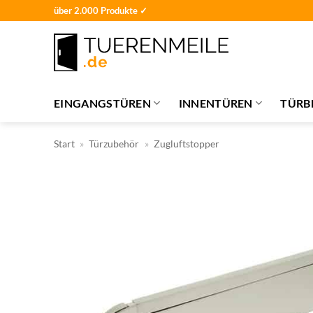
Zum
über 2.000 Produkte ✓
Inhalt
springen
EINGANGSTÜREN
INNENTÜREN
TÜRB
Start
»
Türzubehör
»
Zugluftstopper