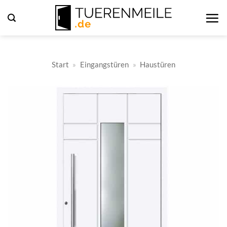
Zum
Inhalt
springen
Start
»
Eingangstüren
»
Haustüren