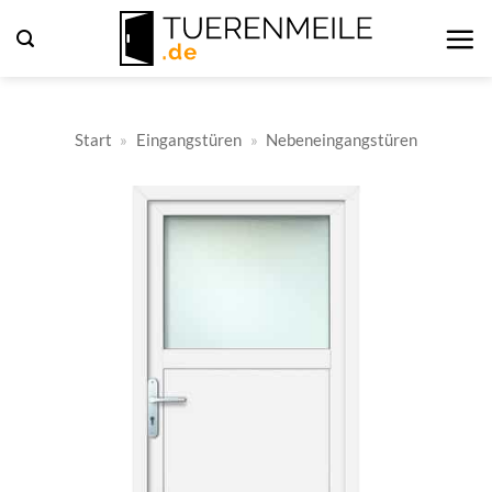
Zum
Inhalt
springen
Start
»
Eingangstüren
»
Nebeneingangstüren