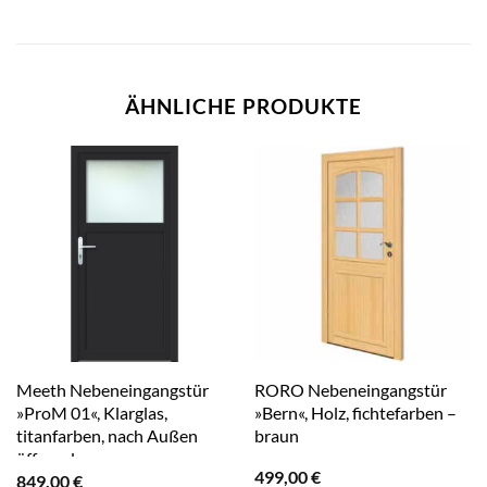
ÄHNLICHE PRODUKTE
Meeth Nebeneingangstür
RORO Nebeneingangstür
»ProM 01«, Klarglas,
»Bern«, Holz, fichtefarben –
titanfarben, nach Außen
braun
öffnend – grau
499,00
€
849,00
€