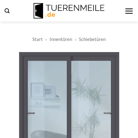
Zum
Inhalt
springen
Start
»
Innentüren
»
Schiebetüren