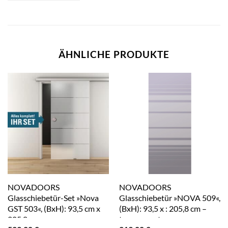
ÄHNLICHE PRODUKTE
NOVADOORS
NOVADOORS
Glasschiebetür-Set »Nova
Glasschiebetür »NOVA 509«,
GST 503«, (BxH): 93,5 cm x
(BxH): 93,5 x : 205,8 cm –
205,8 cm – gruen
transparent