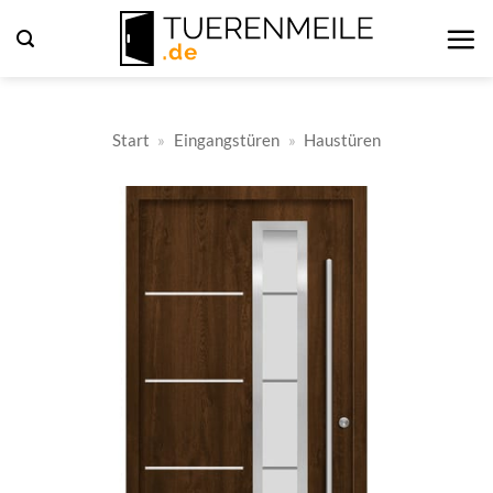
Zum
Inhalt
springen
Start
»
Eingangstüren
»
Haustüren