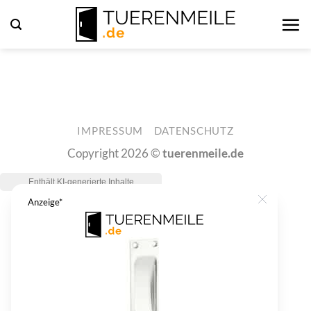
Zum
Inhalt
springen
IMPRESSUM
DATENSCHUTZ
Copyright 2026 ©
tuerenmeile.de
Anzeige*
Close