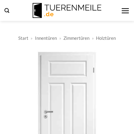
Zum
Inhalt
springen
Start
»
Innentüren
»
Zimmertüren
»
Holztüren