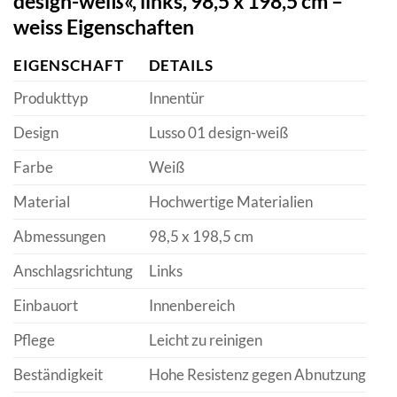
design-weiß«, links, 98,5 x 198,5 cm –
weiss Eigenschaften
EIGENSCHAFT
DETAILS
Produkttyp
Innentür
Design
Lusso 01 design-weiß
Farbe
Weiß
Material
Hochwertige Materialien
Abmessungen
98,5 x 198,5 cm
Anschlagsrichtung
Links
Einbauort
Innenbereich
Pflege
Leicht zu reinigen
Beständigkeit
Hohe Resistenz gegen Abnutzung