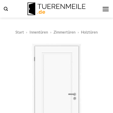
Zum
Inhalt
springen
Start
»
Innentüren
»
Zimmertüren
»
Holztüren