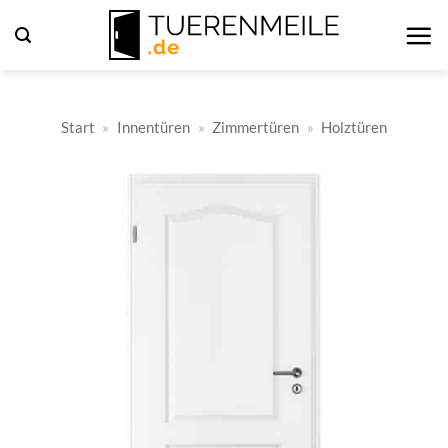
Zum
Inhalt
springen
Start
»
Innentüren
»
Zimmertüren
»
Holztüren