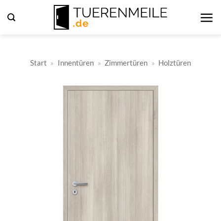
Zum
Inhalt
springen
Start
»
Innentüren
»
Zimmertüren
»
Holztüren