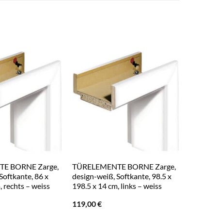
E BORNE Zarge,
TÜRELEMENTE BORNE Zarge,
TÜRELE
Softkante, 86 x
design-weiß, Softkante, 98.5 x
CPL Lär
, rechts – weiss
198.5 x 14 cm, links – weiss
Rundkant
rechts –
119,00
€
99,99
€