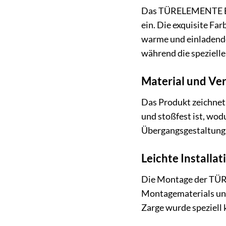
Das TÜRELEMENTE BORN
ein. Die exquisite Fa
warme und einladende
während die spezielle
Material und Ve
Das Produkt zeichnet
und stoßfest ist, wod
Übergangsgestaltung, 
Leichte Installat
Die Montage der TÜR
Montagematerials unk
Zarge wurde speziell 