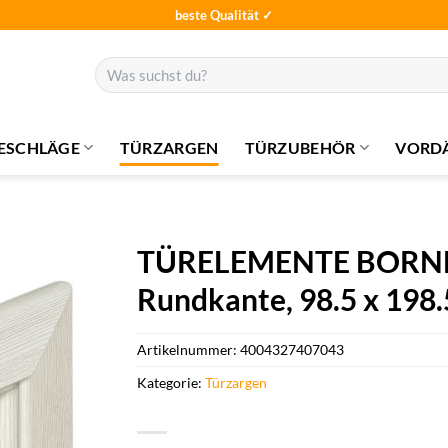
beste Qualität ✓
Suchen
nach:
ESCHLÄGE
TÜRZARGEN
TÜRZUBEHÖR
VORD
TÜRELEMENTE BORNE Z
Rundkante, 98.5 x 198.5
Artikelnummer:
4004327407043
Kategorie:
Türzargen