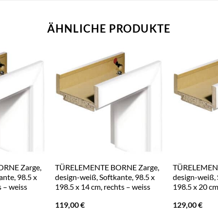
ÄHNLICHE PRODUKTE
RNE Zarge,
TÜRELEMENTE BORNE Zarge,
TÜRELEMENT
ante, 98.5 x
design-weiß, Softkante, 98.5 x
design-weiß, 
s – weiss
198.5 x 14 cm, rechts – weiss
198.5 x 20 cm
119,00
€
129,00
€