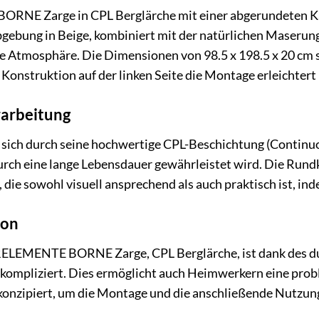
E Zarge in CPL Berglärche mit einer abgerundeten Kante
rbgebung in Beige, kombiniert mit der natürlichen Maserun
 Atmosphäre. Die Dimensionen von 98.5 x 198.5 x 20 cm si
 Konstruktion auf der linken Seite die Montage erleichtert
rarbeitung
 sich durch seine hochwertige CPL-Beschichtung (Continuo
urch eine lange Lebensdauer gewährleistet wird. Die Rund
die sowohl visuell ansprechend als auch praktisch ist, ind
ion
ELEMENTE BORNE Zarge, CPL Berglärche, ist dank des du
ompliziert. Dies ermöglicht auch Heimwerkern eine proble
konzipiert, um die Montage und die anschließende Nutzung 