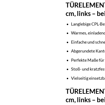
TÜRELEMENTE 
cm, links – b
Langlebige CPL-Be
Warmes, einladend
Einfache und schn
Abgerundete Kante
Perfekte Maße für
Stoß- und kratzfes
Vielseitig einset
TÜRELEMENTE 
cm, links – b