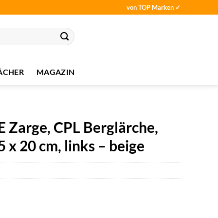
von TOP Marken ✓
ÄCHER
MAGAZIN
arge, CPL Berglärche,
 x 20 cm, links – beige