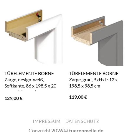
TÜRELEMENTE BORNE
TÜRELEMENTE BORNE
Zarge, design-weiß,
Zarge, grau, BxHxL: 12 x
Softkante, 86 x 198.5 x 20
198,5 x 98,5 cm
cm, rechts – weiss
119,00
€
129,00
€
IMPRESSUM
DATENSCHUTZ
Copyright 2026 ©
tuerenmeile.de