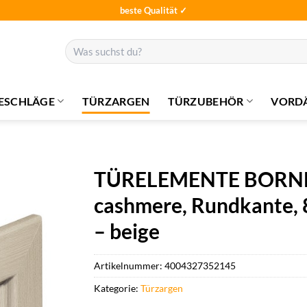
beste Qualität ✓
Suchen
nach:
ESCHLÄGE
TÜRZARGEN
TÜRZUBEHÖR
VORD
TÜRELEMENTE BORNE 
cashmere, Rundkante, 8
– beige
Artikelnummer:
4004327352145
Kategorie:
Türzargen