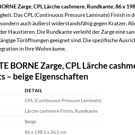
NE Zarge, CPL Lärche cashmere, Rundkante, 86 x 198.5 
gkeit. Das CPL (Continuous Pressure Laminate) Finish in d
 sondern auch äußerst widerstandsfähig gegen Kratzer, Abr
er Haustieren. Die Rundkante verleiht der Zarge eine sa
 gängige Türöffnungen geeignet sind. Die spezifische Ausri
egration in Ihre Wohnräume.
BORNE Zarge, CPL Lärche cashmere
ts – beige Eigenschaften
DETAIL
CPL (Continuous Pressure Laminate)
Lärche cashmere Finish, Rundkante
Beige
86 x 198.5 x 26,5 cm