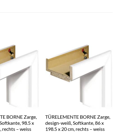
E BORNE Zarge,
TÜRELEMENTE BORNE Zarge,
TÜRELE
Softkante, 98.5 x
design-weiß, Softkante, 86 x
design-w
, rechts – weiss
198.5 x 20 cm, rechts – weiss
198.5 x 