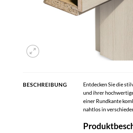
Entdecken Sie die sti
BESCHREIBUNG
und ihrer hochwerti
einer Rundkante kom
nahtlos in verschiede
Produktbesc