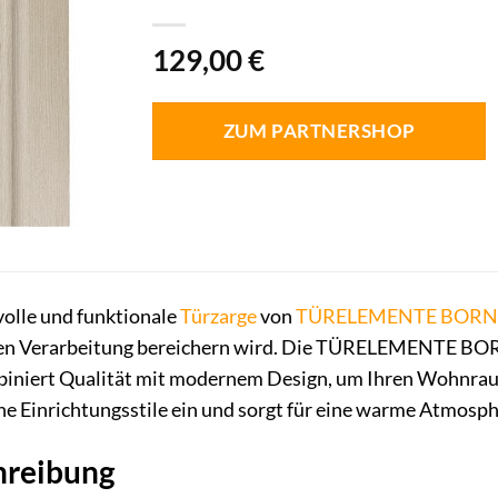
129,00
€
ZUM PARTNERSHOP
lvolle und funktionale
Türzarge
von
TÜRELEMENTE BORN
gen Verarbeitung bereichern wird. Die TÜRELEMENTE BORN
biniert Qualität mit modernem Design, um Ihren Wohnra
ne Einrichtungsstile ein und sorgt für eine warme Atmosph
hreibung