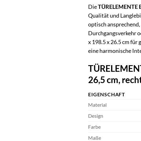
Die
TÜRELEMENTE BOR
Qualität und Langlebi
optisch ansprechend,
Durchgangsverkehr od
x 198.5 x 26.5 cm für
eine harmonische Int
TÜRELEMENTE 
26,5 cm, rech
EIGENSCHAFT
Material
Design
Farbe
Maße