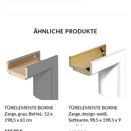
ÄHNLICHE PRODUKTE
TÜRELEMENTE BORNE
TÜRELEMENTE BORNE
Zarge, grau, BxHxL: 12 x
Zarge, design-weiß,
198,5 x 61 cm
Softkante, 98.5 x 198.5 x 9
cm, links – weiss
119,00
€