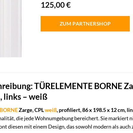
125,00
€
ZUM PARTNERSHOP
reibung: TÜRELEMENTE BORNE Zarge,
, links – weiß
 BORNE
Zarge, CPL
weiß
, profiliert, 86 x 198.5 x 12 cm, l
nalität, die jede Wohnumgebung bereichert. Sie markiert n
t diesen mit einem Design, das sowohl modern als auch ze