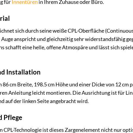
g für
Innentüren
in Ihrem Zuhause oder Büro.
rial
chnet sich durch seine weiße CPL-Oberfläche (Continuous 
s Auge anspricht und gleichzeitig sehr widerstandsfähig ge
schafft eine helle, offene Atmospäre und lässt sich spiele
 Installation
86 cm Breite, 198.5 cm Höhe und einer Dicke von 12 cm pa
laren Anleitung leicht montieren. Die Ausrichtung ist für L
 auf der linken Seite angebracht wird.
d Pflege
 CPL-Technologie ist dieses Zargenelement nicht nur opt