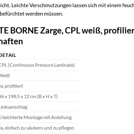
eicht. Leichte Verschmutzungen lassen sich mit einem feuc
 befürchtet werden müssen.
BORNE Zarge, CPL weiß, profiliert, 
haften
DETAIL
CPL (Continuous Pressure Laminate)
Weiß
Ja, profiliert
86 x 198.5 x 12 cm (B x H x T)
Linksanschlag
Erleichterte Montage mit Anleitung
Ja, einfach zu säubern und zu pflegen