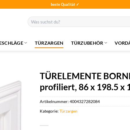
beste Qualität ✓
Suchen
nach:
ESCHLÄGE
TÜRZARGEN
TÜRZUBEHÖR
VORD
TÜRELEMENTE BORNE 
profiliert, 86 x 198.5 x 
Artikelnummer:
4004327282084
Kategorie:
Türzargen