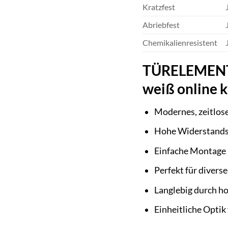
Kratzfest
Abriebfest
Chemikalienresistent
TÜRELEMENTE 
weiß online 
Modernes, zeitlos
Hohe Widerstandsf
Einfache Montage 
Perfekt für diver
Langlebig durch h
Einheitliche Opti