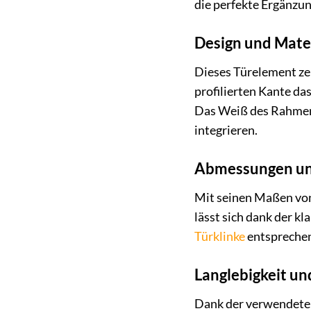
die perfekte Ergänzun
Design und Mate
Dieses Türelement zei
profilierten Kante da
Das Weiß des Rahmens 
integrieren.
Abmessungen und
Mit seinen Maßen von 
lässt sich dank der k
Türklinke
entsprechend
Langlebigkeit un
Dank der verwendeten