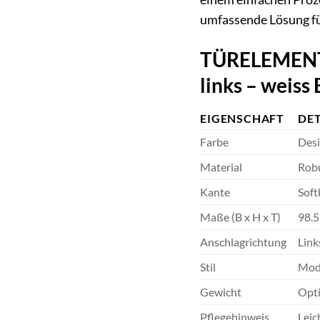
umfassende Lösung fü
TÜRELEMENTE 
links – weiss
EIGENSCHAFT
DET
Farbe
Des
Material
Robu
Kante
Soft
Maße (B x H x T)
98.5
Anschlagrichtung
Link
Stil
Mod
Gewicht
Opti
Pflegehinweis
Leic