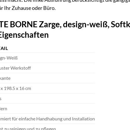
r Ihr Zuhause oder Büro.
BORNE Zarge, design-weiß, Softkan
 Eigenschaften
AIL
ign-Weiß
ster Werkstoff
kante
 x 198.5 x 16 cm
s
ern
miert für einfache Handhabung und Installation
ht zu reinigen und zu pflegen