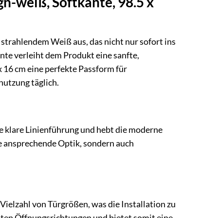
-weiß, Softkante, 98.5 x
trahlendem Weiß aus, das nicht nur sofort ins
ante verleiht dem Produkt eine sanfte,
 16 cm eine perfekte Passform für
nutzung täglich.
 klare Linienführung und hebt die moderne
ne ansprechende Optik, sondern auch
Vielzahl von Türgrößen, was die Installation zu
sten Öffnungsrichtungen und bietet somit eine