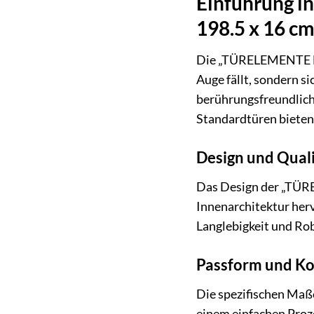
Einführung i
198.5 x 16 cm,
Die „TÜRELEMENTE BOR
Auge fällt, sondern s
berührungsfreundlich
Standardtüren bieten.
Design und Qual
Das Design der „TÜRE
Innenarchitektur herv
Langlebigkeit und Ro
Passform und Ko
Die spezifischen Maße
einem einfachen Proze