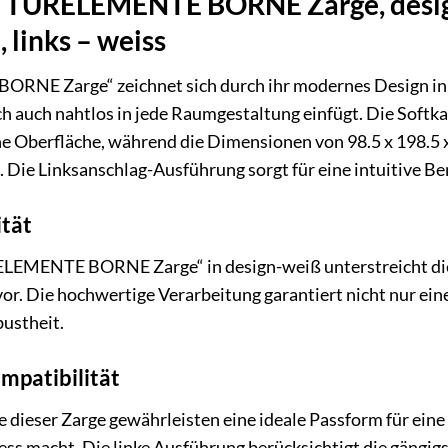
n TÜRELEMENTE BORNE Zarge, design
 links – weiss
NE Zarge“ zeichnet sich durch ihr modernes Design in s
ich auch nahtlos in jede Raumgestaltung einfügt. Die Softk
e Oberfläche, während die Dimensionen von 98.5 x 198.5 x
 Die Linksanschlag-Ausführung sorgt für eine intuitive Be
ität
LEMENTE BORNE Zarge“ in design-weiß unterstreicht die
or. Die hochwertige Verarbeitung garantiert nicht nur ei
bustheit.
mpatibilität
 dieser Zarge gewährleisten eine ideale Passform für eine 
ss macht. Die linke Ausführung berücksichtigt die gängig