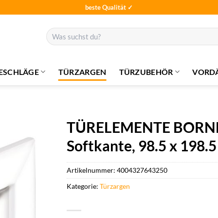
beste Qualität ✓
Suchen
nach:
ESCHLÄGE
TÜRZARGEN
TÜRZUBEHÖR
VORD
TÜRELEMENTE BORNE Z
Softkante, 98.5 x 198.5 
Artikelnummer:
4004327643250
Kategorie:
Türzargen