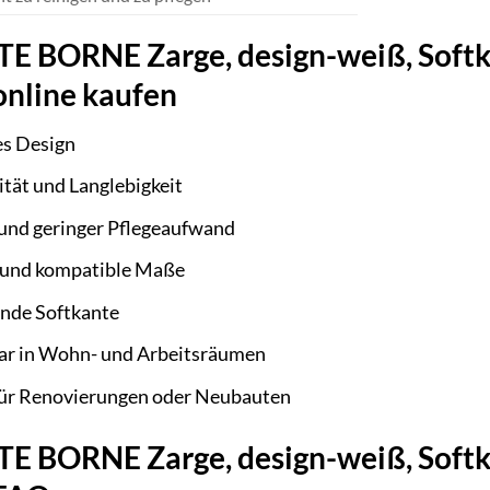
BORNE Zarge, design-weiß, Softkan
 online kaufen
es Design
tät und Langlebigkeit
 und geringer Pflegeaufwand
 und kompatible Maße
nde Softkante
zbar in Wohn- und Arbeitsräumen
für Renovierungen oder Neubauten
BORNE Zarge, design-weiß, Softkan