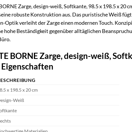
E Zarge, design-weiß, Softkante, 98.5 x 198.5 x 20 cm, 
seine robuste Konstruktion aus. Das puristische Weiß füg
n-Optik verleiht der Zarge einen modernen Touch. Konzipier
e hohe Beständigkeit gegenüber alltäglichen Beanspruchung
Büro.
BORNE Zarge, design-weiß, Softkan
ß Eigenschaften
BESCHREIBUNG
8.5 x 198.5 x 20 cm
esign-Weiß
oftkante
echts
ochwertige Materialien