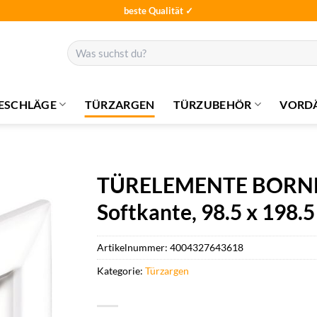
beste Qualität ✓
Suchen
nach:
ESCHLÄGE
TÜRZARGEN
TÜRZUBEHÖR
VORD
TÜRELEMENTE BORNE Z
Softkante, 98.5 x 198.5
Artikelnummer:
4004327643618
Kategorie:
Türzargen