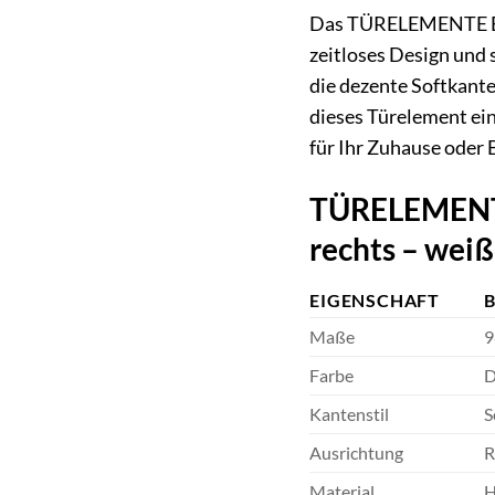
Das TÜRELEMENTE BORN
zeitloses Design und 
die dezente Softkante
dieses Türelement ein
für Ihr Zuhause oder 
TÜRELEMENTE 
rechts – wei
EIGENSCHAFT
Maße
9
Farbe
D
Kantenstil
S
Ausrichtung
R
Material
H