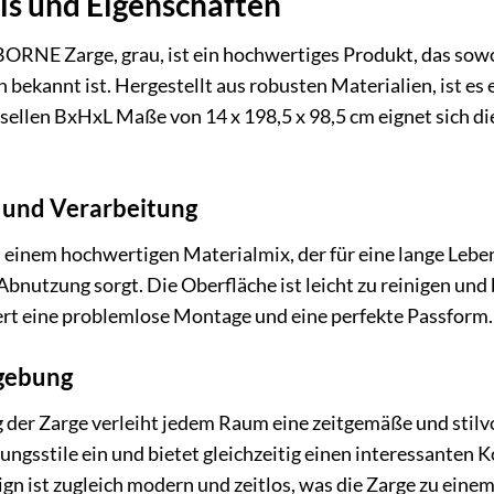
ls und Eigenschaften
E Zarge, grau, ist ein hochwertiges Produkt, das sowohl 
ekannt ist. Hergestellt aus robusten Materialien, ist es ein
sellen BxHxL Maße von 14 x 198,5 x 98,5 cm eignet sich di
t und Verarbeitung
s einem hochwertigen Materialmix, der für eine lange Leb
nutzung sorgt. Die Oberfläche ist leicht zu reinigen und 
ert eine problemlose Montage und eine perfekte Passform.
gebung
der Zarge verleiht jedem Raum eine zeitgemäße und stilvol
ungsstile ein und bietet gleichzeitig einen interessanten 
gn ist zugleich modern und zeitlos, was die Zarge zu eine