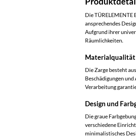
Produktdetai
Die TÜRELEMENTE BORN
ansprechendes Design b
Aufgrund ihrer univer
Räumlichkeiten.
Materialqualitä
Die Zarge besteht au
Beschädigungen und Ab
Verarbeitung garanti
Design und Farb
Die graue Farbgebung 
verschiedene Einricht
minimalistisches Desi