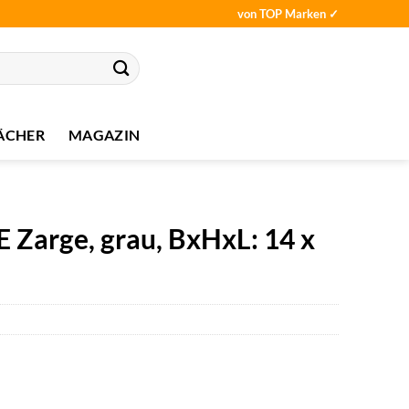
von TOP Marken ✓
ÄCHER
MAGAZIN
arge, grau, BxHxL: 14 x