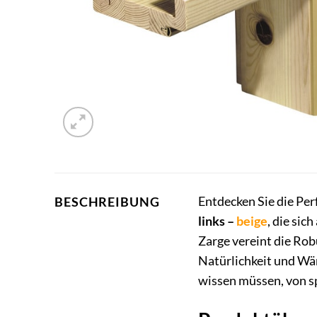
Entdecken Sie die Per
BESCHREIBUNG
links –
beige
, die sic
Zarge vereint die Ro
Natürlichkeit und Wär
wissen müssen, von sp