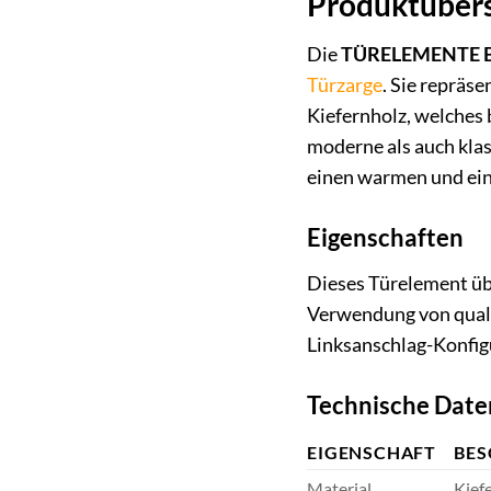
Produktübers
Die
TÜRELEMENTE BORNE
Türzarge
. Sie repräs
Kiefernholz, welches 
moderne als auch kla
einen warmen und ei
Eigenschaften
Dieses Türelement üb
Verwendung von quali
Linksanschlag-Konfigu
Technische Date
EIGENSCHAFT
BES
Material
Kiefe