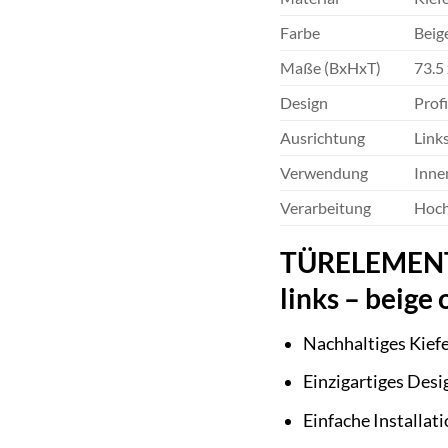
Farbe
Beig
Maße (BxHxT)
73.5
Design
Profi
Ausrichtung
Link
Verwendung
Inne
Verarbeitung
Hoch
TÜRELEMENTE B
links – beige
Nachhaltiges Kief
Einzigartiges Desi
Einfache Installat