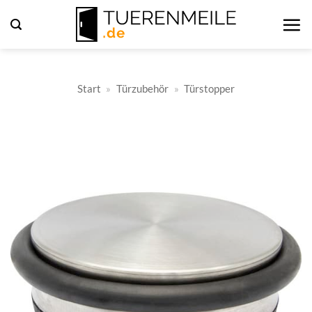
Zum
Inhalt
springen
Start
»
Türzubehör
»
Türstopper