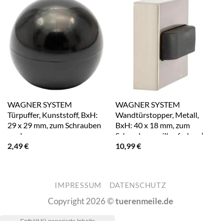
WAGNER SYSTEM
WAGNER SYSTEM
Türpuffer, Kunststoff, BxH:
Wandtürstopper, Metall,
29 x 29 mm, zum Schrauben
BxH: 40 x 18 mm, zum
– schwarz
Schrauben – silberfarben |
2,49
€
10,99
€
schwarz
IMPRESSUM
DATENSCHUTZ
Copyright 2026 ©
tuerenmeile.de