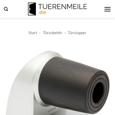
Zum
Inhalt
springen
Start
»
Türzubehör
»
Türstopper