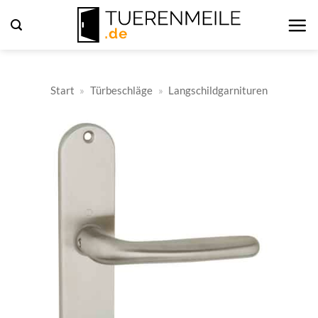
Zum
Inhalt
springen
Start
»
Türbeschläge
»
Langschildgarnituren