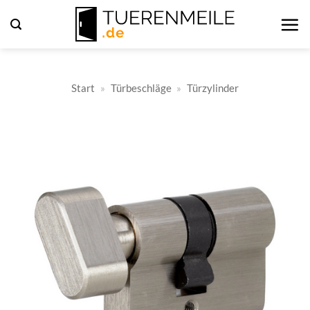
Zum
Inhalt
springen
Start
»
Türbeschläge
»
Türzylinder