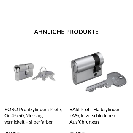
ÄHNLICHE PRODUKTE
RORO Profilzylinder »Profi«,
BASI Profil-Halbzylinder
Gr. 45/60, Messing
»AS«, in verschiedenen
vernickelt – silberfarben
Ausführungen
70,99
€
15,99
€