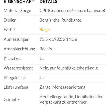
EIGENSCHAFT
DETAILS
Material Zarge
CPL (Continuous Pressure Laminate)
Design
Berglärche, Rundkante
Farbe
Beige
Abmessungen
73.5 x 198.5 x 14 cm
Anschlagrichtung
Rechts
Kratzfest
Ja
Wasserresistent
Nein, nur feuchtigkeitsbeständig
Pflegeleicht
Ja
Lieferumfang
Zarge, Montageanleitung
Herstellergarantie, Details sind der
Garantie
Verpackung zu entnehmen